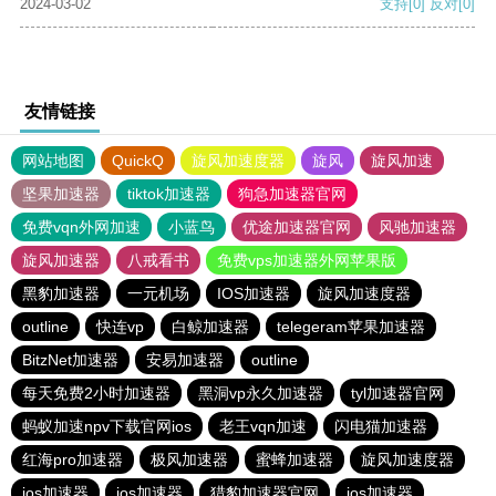
2024-03-02
支持
[0]
反对
[0]
友情链接
网站地图
QuickQ
旋风加速度器
旋风
旋风加速
坚果加速器
tiktok加速器
狗急加速器官网
免费vqn外网加速
小蓝鸟
优途加速器官网
风驰加速器
旋风加速器
八戒看书
免费vps加速器外网苹果版
黑豹加速器
一元机场
IOS加速器
旋风加速度器
outline
快连vp
白鲸加速器
telegeram苹果加速器
BitzNet加速器
安易加速器
outline
每天免费2小时加速器
黑洞vp永久加速器
tyl加速器官网
蚂蚁加速npv下载官网ios
老王vqn加速
闪电猫加速器
红海pro加速器
极风加速器
蜜蜂加速器
旋风加速度器
ios加速器
ios加速器
猎豹加速器官网
ios加速器