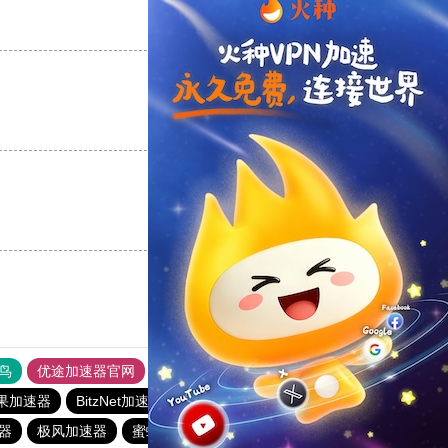
支持
[0]
反对
[0]
支持
[0]
反对
[0]
支持
[0]
反对
[0]
鸟
优途加速器官网
风驰加速器
旋风加速器
八戒看书
m苹果加速器
BitzNet加速器
安易加速器
outline
速器
极风加速器
蜜蜂加速器
旋风加速度器
ios加速器