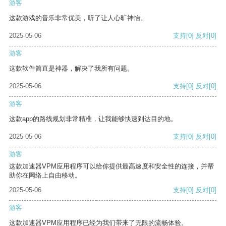
游客
这款游戏的音乐非常优美，听了让人心旷神怡。
2025-05-06
支持
[0]
反对
[0]
游客
这款软件简直是神器，解决了我所有问题。
2025-05-06
支持
[0]
反对
[0]
游客
这款app的路线规划非常精准，让我能够快速到达目的地。
2025-05-06
支持
[0]
反对
[0]
游客
这款加速器VPM应用程序可以给你提供最高速度和安全性的连接，并帮
助你在网络上自由移动。
2025-05-06
支持
[0]
反对
[0]
游客
这款加速器VPM应用程序已经为我们带来了无限的流畅体验。