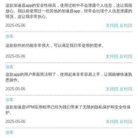
这款加速器app的安全性很高，使用过程中不会泄露个人信息，这让我很
放心。我以前使用过一些其他的加速器app，经常会出现个人信息泄露的
情况，这让我非常担心。
2025-05-06
支持
[0]
反对
[0]
游客
这款软件的功能非常强大，可以满足我日常使用的需求。
2025-05-06
支持
[0]
反对
[0]
游客
这款app的用户界面简洁明了，使用起来非常容易上手，让我能够快速熟
悉操作。
2025-05-06
支持
[0]
反对
[0]
游客
这款加速器VPM应用程序已经为我们带来了无限的隐私保护和安全性保
护。
2025-05-06
支持
[0]
反对
[0]
游客