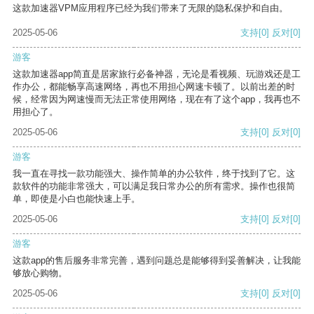
这款加速器VPM应用程序已经为我们带来了无限的隐私保护和自由。
2025-05-06
支持
[0]
反对
[0]
游客
这款加速器app简直是居家旅行必备神器，无论是看视频、玩游戏还是工
作办公，都能畅享高速网络，再也不用担心网速卡顿了。以前出差的时
候，经常因为网速慢而无法正常使用网络，现在有了这个app，我再也不
用担心了。
2025-05-06
支持
[0]
反对
[0]
游客
我一直在寻找一款功能强大、操作简单的办公软件，终于找到了它。这
款软件的功能非常强大，可以满足我日常办公的所有需求。操作也很简
单，即使是小白也能快速上手。
2025-05-06
支持
[0]
反对
[0]
游客
这款app的售后服务非常完善，遇到问题总是能够得到妥善解决，让我能
够放心购物。
2025-05-06
支持
[0]
反对
[0]