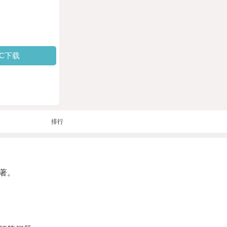
PC下载
排行
著。