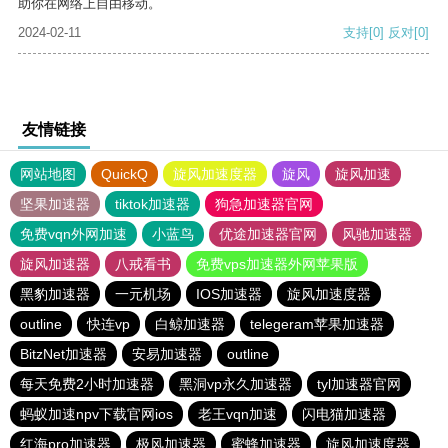
助你在网络上自由移动。
2024-02-11
支持
[0]
反对
[0]
友情链接
网站地图
QuickQ
旋风加速度器
旋风
旋风加速
坚果加速器
tiktok加速器
狗急加速器官网
免费vqn外网加速
小蓝鸟
优途加速器官网
风驰加速器
旋风加速器
八戒看书
免费vps加速器外网苹果版
黑豹加速器
一元机场
IOS加速器
旋风加速度器
outline
快连vp
白鲸加速器
telegeram苹果加速器
BitzNet加速器
安易加速器
outline
每天免费2小时加速器
黑洞vp永久加速器
tyl加速器官网
蚂蚁加速npv下载官网ios
老王vqn加速
闪电猫加速器
红海pro加速器
极风加速器
蜜蜂加速器
旋风加速度器